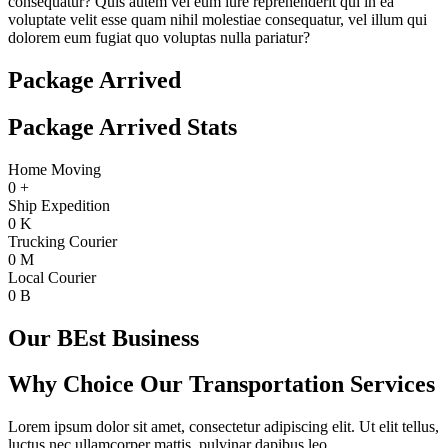
consequatur? Quis autem vel eum iure reprehenderit qui in ea
voluptate velit esse quam nihil molestiae consequatur, vel illum qui
dolorem eum fugiat quo voluptas nulla pariatur?
Package Arrived
Package Arrived Stats
Home Moving
0
+
Ship Expedition
0
K
Trucking Courier
0
M
Local Courier
0
B
Our BEst Business
Why Choice Our Transportation Services
Lorem ipsum dolor sit amet, consectetur adipiscing elit. Ut elit tellus,
luctus nec ullamcorper mattis, pulvinar dapibus leo.